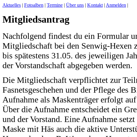
Aktuelles
|
Fotoalben
|
Termine
|
Über uns
|
Kontakt
|
Anmelden
|
Mitgliedsantrag
Nachfolgend findest du ein Formular u
Mitgliedschaft bei den Senwig-Hexen z
bis spätestens 31.05. des jeweiligen Ja
der Vorstandschaft abgegeben werden.
Die Mitgliedschaft verpflichtet zur Te
Fasnetsgeschehen und der Pflege des 
Aufnahme als Maskenträger erfolgt auf 
Über die Aufnahme entscheidet ein Gr
und der Vorstand. Eine Aufnahme setzt
Maske mit Häs auch die aktive Unterst