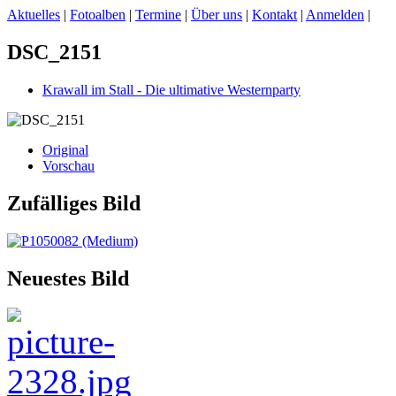
Aktuelles
|
Fotoalben
|
Termine
|
Über uns
|
Kontakt
|
Anmelden
|
DSC_2151
Krawall im Stall - Die ultimative Westernparty
Original
Vorschau
Zufälliges Bild
Neuestes Bild