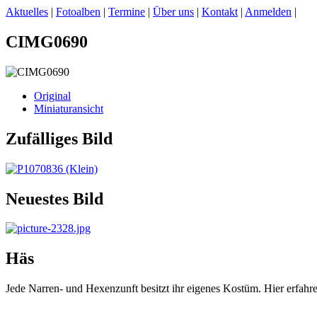
Aktuelles
|
Fotoalben
|
Termine
|
Über uns
|
Kontakt
|
Anmelden
|
CIMG0690
Original
Miniaturansicht
Zufälliges Bild
Neuestes Bild
Häs
Jede Narren- und Hexenzunft besitzt ihr eigenes Kostüm. Hier erfah