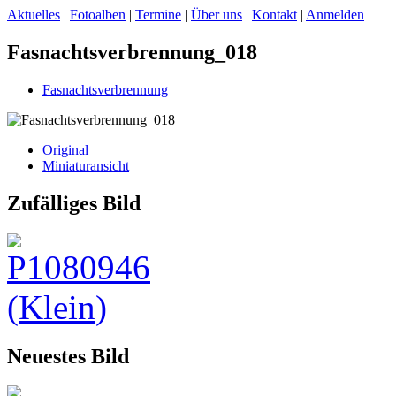
Aktuelles
|
Fotoalben
|
Termine
|
Über uns
|
Kontakt
|
Anmelden
|
Fasnachtsverbrennung_018
Fasnachtsverbrennung
Original
Miniaturansicht
Zufälliges Bild
Neuestes Bild