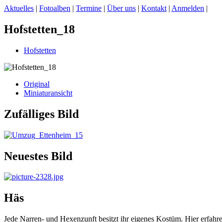
Aktuelles
|
Fotoalben
|
Termine
|
Über uns
|
Kontakt
|
Anmelden
|
Hofstetten_18
Hofstetten
Original
Miniaturansicht
Zufälliges Bild
Neuestes Bild
Häs
Jede Narren- und Hexenzunft besitzt ihr eigenes Kostüm. Hier erfah