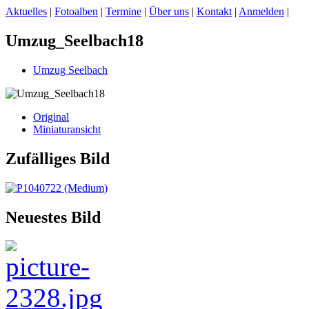
Aktuelles
|
Fotoalben
|
Termine
|
Über uns
|
Kontakt
|
Anmelden
|
Umzug_Seelbach18
Umzug Seelbach
Original
Miniaturansicht
Zufälliges Bild
Neuestes Bild