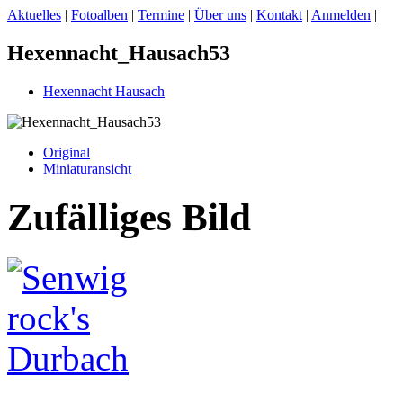
Aktuelles
|
Fotoalben
|
Termine
|
Über uns
|
Kontakt
|
Anmelden
|
Hexennacht_Hausach53
Hexennacht Hausach
Original
Miniaturansicht
Zufälliges Bild