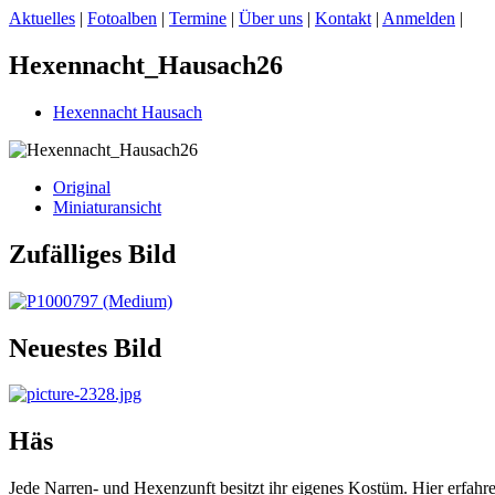
Aktuelles
|
Fotoalben
|
Termine
|
Über uns
|
Kontakt
|
Anmelden
|
Hexennacht_Hausach26
Hexennacht Hausach
Original
Miniaturansicht
Zufälliges Bild
Neuestes Bild
Häs
Jede Narren- und Hexenzunft besitzt ihr eigenes Kostüm. Hier erfah