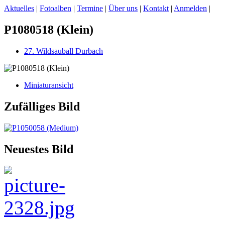
Aktuelles
|
Fotoalben
|
Termine
|
Über uns
|
Kontakt
|
Anmelden
|
P1080518 (Klein)
27. Wildsauball Durbach
Miniaturansicht
Zufälliges Bild
Neuestes Bild