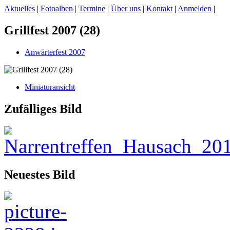
Aktuelles
|
Fotoalben
|
Termine
|
Über uns
|
Kontakt
|
Anmelden
|
Grillfest 2007 (28)
Anwärterfest 2007
Miniaturansicht
Zufälliges Bild
Neuestes Bild