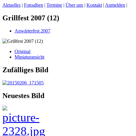
Aktuelles
|
Fotoalben
|
Termine
|
Über uns
|
Kontakt
|
Anmelden
|
Grillfest 2007 (12)
Anwärterfest 2007
Original
Miniaturansicht
Zufälliges Bild
Neuestes Bild