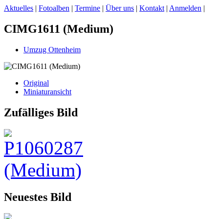
Aktuelles
|
Fotoalben
|
Termine
|
Über uns
|
Kontakt
|
Anmelden
|
CIMG1611 (Medium)
Umzug Ottenheim
Original
Miniaturansicht
Zufälliges Bild
Neuestes Bild