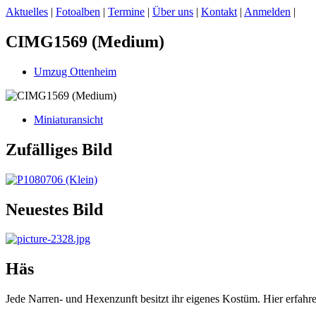
Aktuelles
|
Fotoalben
|
Termine
|
Über uns
|
Kontakt
|
Anmelden
|
CIMG1569 (Medium)
Umzug Ottenheim
Miniaturansicht
Zufälliges Bild
Neuestes Bild
Häs
Jede Narren- und Hexenzunft besitzt ihr eigenes Kostüm. Hier erfah