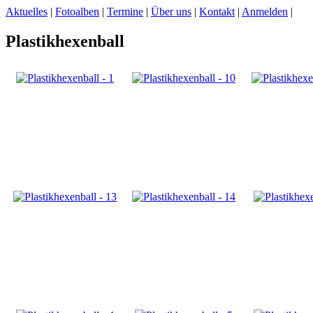
Aktuelles
|
Fotoalben
|
Termine
|
Über uns
|
Kontakt
|
Anmelden
|
Plastikhexenball